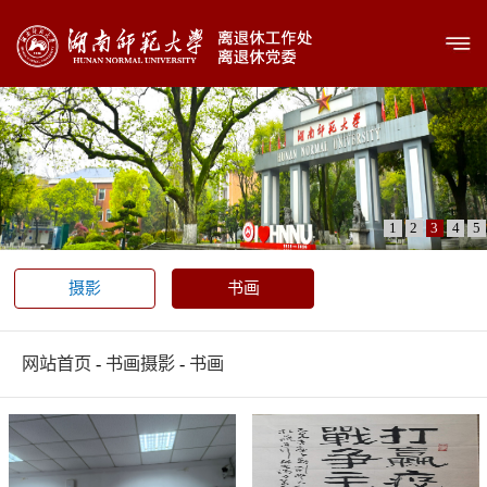
1
2
3
4
5
摄影
书画
网站首页
-
书画摄影
-
书画