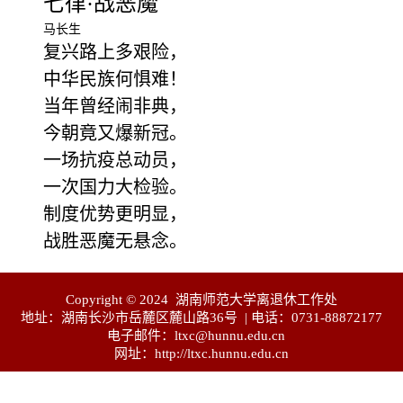
七律·战恶魔
马长生
复兴路上多艰险，
中华民族何惧难！
当年曾经闹非典，
今朝竟又爆新冠。
一场抗疫总动员，
一次国力大检验。
制度优势更明显，
战胜恶魔无悬念。
Copyright © 2024 湖南师范大学离退休工作处
地址：湖南长沙市岳麓区麓山路36号 | 电话：0731-88872177
电子邮件：ltxc@hunnu.edu.cn
网址：http://ltxc.hunnu.edu.cn