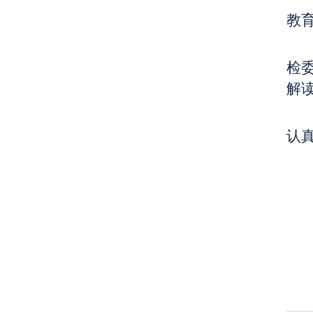
教
检
解
认